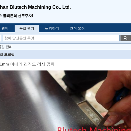
an Blutech Machining Co., Ltd.
스 플래튼의 선두주자!
 견학
품질 관리
문의하기
견적 요청
. 품질 관리
질 프로필
.1mm 이내의 진직도 검사 공차