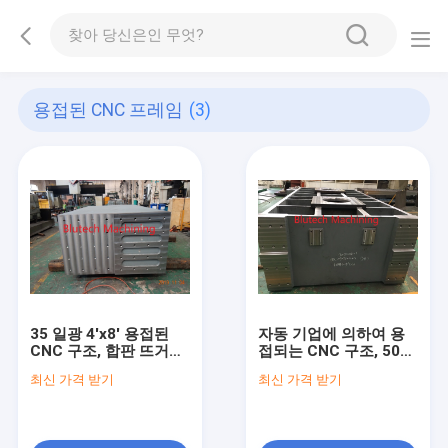
용접된 CNC 프레임
(3)
35 일광 4'x8' 용접된
자동 기업에 의하여 용
CNC 구조, 합판 뜨거운
접되는 CNC 구조, 500
압박 구조
톤 수압기를 위한 움직
최신 가격 받기
최신 가격 받기
일 수 있는 테이블 용접
물