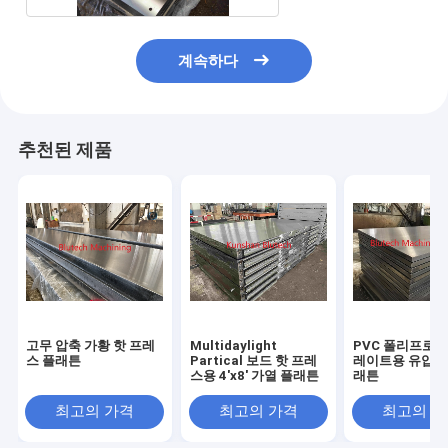
계속하다
추천된 제품
고무 압축 가황 핫 프레
Multidaylight
PVC 폴리프로필
스 플래튼
Partical 보드 핫 프레
레이트용 유압 가
스용 4'x8' 가열 플래튼
래튼
최고의 가격
최고의 가격
최고의 