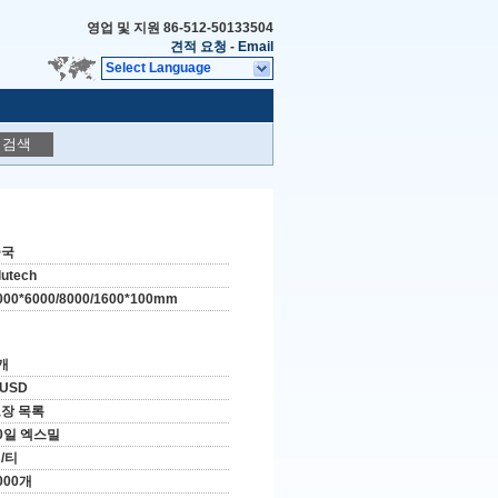
영업 및 지원
86-512-50133504
견적 요청
-
Email
Select Language
검색
중국
lutech
000*6000/8000/1600*100mm
개
 USD
장 목록
0일 엑스밀
/티
000개