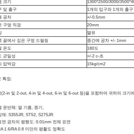
품 크기
1300*2500/3000/3500*
구 및 출구
1개의 입구와 1개의 출구
께 공차
+/-0.5mm
은 구멍 직경
20mm
방
열유
쪽 끝에서 깊은 구멍 드릴링
중간에 공차 +/- 1mm
열 온도
180도
도 균일성
+/-2 c-초
의 압박감
15kg/cm2
 특징:
(2-in 및 2-out, 4-in 및 4-out, 6-in 및 6-out 등)을 포함하여 귀
 열 운반체: 열 기름, 증기,
강재: S355JR, ST52, S275JR
 표면 공차의 평행도: 0.01mm 전체 표면
 RA 1.6/RA 0.8 미만의 평활도 정확도