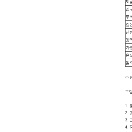
제
입
두
깊
난
양
가
온
일
주요
구멍
1.
2. 
3.
4.