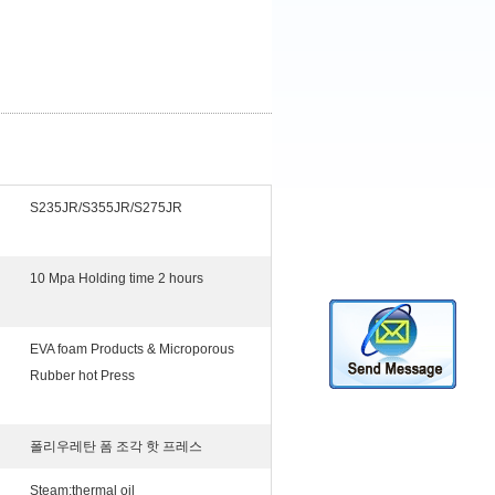
S235JR/S355JR/S275JR
10 Mpa Holding time 2 hours
EVA foam Products & Microporous
Rubber hot Press
폴리우레탄 폼 조각 핫 프레스
Steam;thermal oil