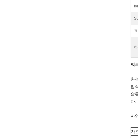
fo
Su
표
하
찌
환경
압식
슬롯
다.
사양
재