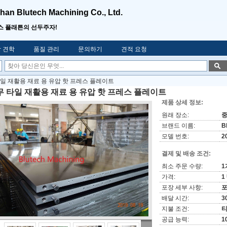
an Blutech Machining Co., Ltd.
스 플래튼의 선두주자!
 견학
품질 관리
문의하기
견적 요청
일 재활용 재료 용 유압 핫 프레스 플레이트
무 타일 재활용 재료 용 유압 핫 프레스 플레이트
제품 상세 정보:
원래 장소:
브랜드 이름:
B
모델 번호:
2
결제 및 배송 조건:
최소 주문 수량:
1
가격:
1
포장 세부 사항:
포
배달 시간:
3
지불 조건:
티
공급 능력:
1