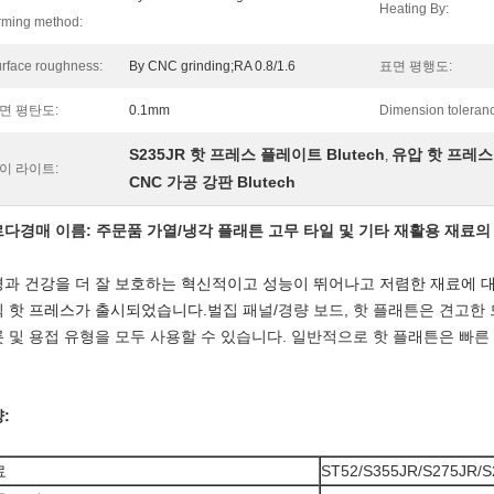
Heating By:
rming method:
rface roughness:
By CNC grinding;RA 0.8/1.6
표면 평행도:
면 평탄도:
0.1mm
Dimension toleran
S235JR 핫 프레스 플레이트 Blutech
유압 핫 프레스 
,
이 라이트:
CNC 가공 강판 Blutech
르다
경매 이름: 주문품 가열/냉각 플래튼
고무 타일 및 기타 재활용 재료의
과 건강을 더 잘 보호하는 혁신적이고 성능이 뛰어나고 저렴한 재료에 
 핫 프레스가 출시되었습니다.
벌집 패널/경량 보드, 핫 플래튼은 견고한
 및 용접 유형을 모두 사용할 수 있습니다. 일반적으로 핫 플래튼은 빠른
:
료
ST52/S355JR/S275JR/S