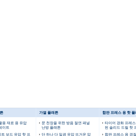
래튼
가열 플래튼
합판 프레스 용 핫 
활용 재료 용 유압
문 천장을 위한 방음 절연 패널
타이어 경화 프레스
플레이트
난방 플래튼
된 솔리드 드릴 핫
트 보드 유압 핫 프
단 하나 다 일광 유압 뜨거운 압
합판 프레스 용 경질