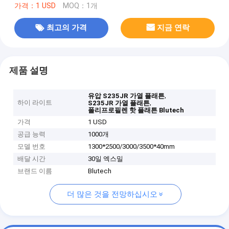
가격：1 USD
MOQ：1개
최고의 가격
지금 연락
제품 설명
,
유압 S235JR 가열 플래튼
하이 라이트
,
S235JR 가열 플래튼
폴리프로필렌 핫 플래튼 Blutech
가격
1 USD
공급 능력
1000개
모델 번호
1300*2500/3000/3500*40mm
배달 시간
30일 엑스밀
브랜드 이름
Blutech
더 많은 것을 전망하십시오