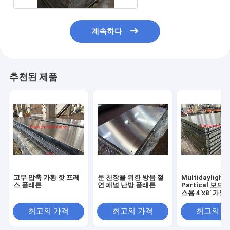
계속하다
추천된 제품
고무 압축 가황 핫 프레
문 천장을 위한 방음 절
Multidaylight
스 플래튼
연 패널 난방 플래튼
Partical 보드
스용 4'x8' 가열
최고의 가격
최고의 가격
최고의 