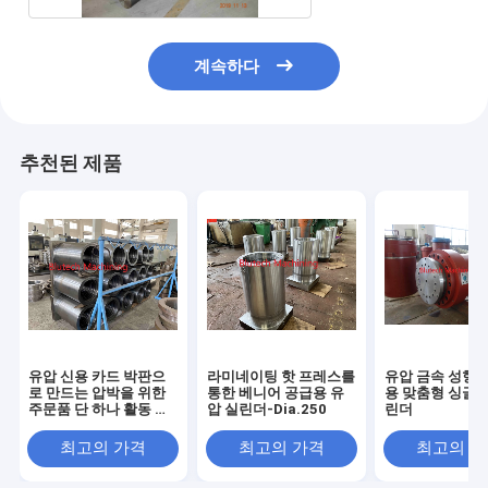
계속하다
추천된 제품
유압 신용 카드 박판으
라미네이팅 핫 프레스를
유압 금속 성형 
로 만드는 압박을 위한
통한 베니어 공급용 유
용 맞춤형 싱글 
주문품 단 하나 활동 실
압 실린더-Dia.250
린더
린더
최고의 가격
최고의 가격
최고의 