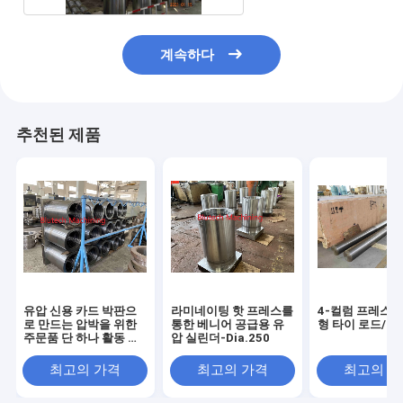
계속하다
추천된 제품
유압 신용 카드 박판으
라미네이팅 핫 프레스를
4-컬럼 프레스용
로 만드는 압박을 위한
통한 베니어 공급용 유
형 타이 로드/컬
주문품 단 하나 활동 실
압 실린더-Dia.250
린더
최고의 가격
최고의 가격
최고의 