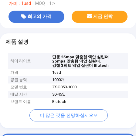
가격：1usd
MOQ：1개
최고의 가격
지금 연락
제품 설명
,
단동 25mpa 맞춤형 액압 실린더
하이 라이트
,
25mpa 맞춤형 액압 실린더
강철 3피트 액압 실린더 Blutech
가격
1usd
공급 능력
1000개
모델 번호
ZSG350-1000
배달 시간
30-45일
브랜드 이름
Blutech
더 많은 것을 전망하십시오