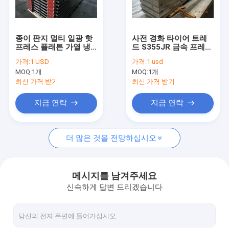
공장 견학
품질 관리
종이 판지 멀티 일광 핫
사전 경화 타이어 트레
프레스 플래튼 가열 냉
드 S355JR 금속 프레스
문의하기
각 플래튼
플레이트
가격:
1 USD
가격:
1 usd
MOQ:
1개
MOQ:
1개
조회를 요청하다
최신 가격 받기
최신 가격 받기
지금 연락
지금 연락
핫 프레스 플래튼
더 많은 것을 전망하십시오
가열 플래튼
합판 프레스 용 핫 플래튼
메시지를 남겨주세요
신속하게 답변 드리겠습니다
볼스터 플레이트
전기 가열 플래튼