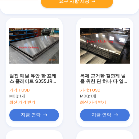
요구 사항 제공
벌집 패널 유압 핫 프레
목제 근거한 절연제 널
스 플레이트 S355JR
을 위한 단 하나 다 일광
S275JR
뜨거운 압박 플래튼
가격:
1 USD
가격:
1 USD
MOQ:
1개
MOQ:
1개
최신 가격 받기
최신 가격 받기
지금 연락
지금 연락