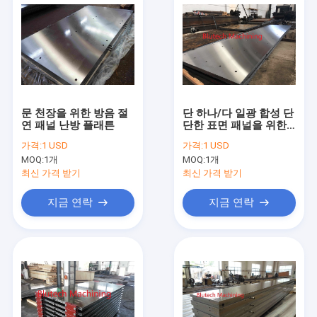
문 천장을 위한 방음 절
단 하나/다 일광 합성 단
연 패널 난방 플래튼
단한 표면 패널을 위한
유압 뜨거운 압박 플래
가격:
1 USD
가격:
1 USD
튼
MOQ:
1개
MOQ:
1개
최신 가격 받기
최신 가격 받기
지금 연락
지금 연락
집
제품
회사 소개