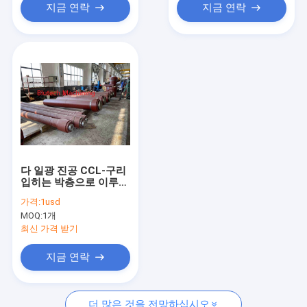
지금 연락
지금 연락
다 일광 진공 CCL-구리
입히는 박층으로 이루어
지는 뜨거운 압박을 위
가격:
1usd
한 주문품 단 하나 활동
MOQ:
1개
실린더
최신 가격 받기
지금 연락
더 많은 것을 전망하십시오