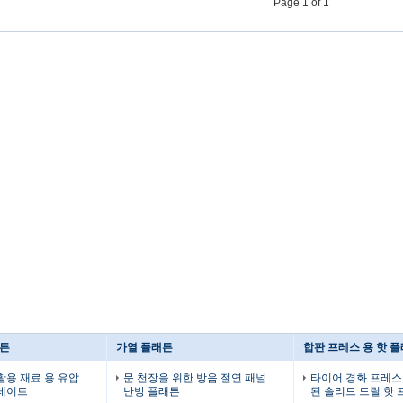
Page 1 of 1
래튼
가열 플래튼
합판 프레스 용 핫 
활용 재료 용 유압
문 천장을 위한 방음 절연 패널
타이어 경화 프레스
플레이트
난방 플래튼
된 솔리드 드릴 핫