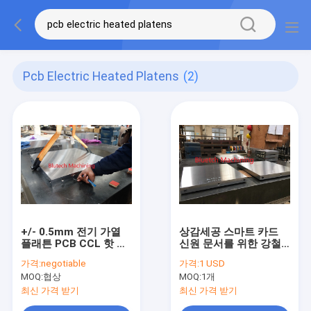
Pcb Electric Heated Platens
(2)
+/- 0.5mm 전기 가열
상감세공 스마트 카드
플래튼 PCB CCL 핫 프
신원 문서를 위한 강철
레스 냉각
수압기 플래튼
가격:
negotiable
가격:
1 USD
MOQ:
협상
MOQ:
1개
최신 가격 받기
최신 가격 받기