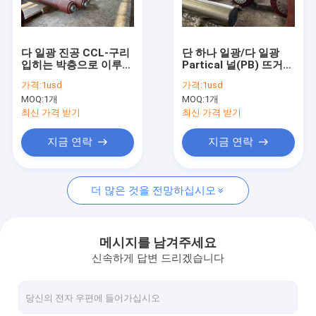
공장 견학
품질 관리
다 일광 진공 CCL-구리
단 하나 일광/다 일광
입히는 박층으로 이루어
Partical 널(PB) 뜨거운
문의하기
지는 뜨거운 압박을 위
압박을 위한 주문품 단
가격:
1usd
가격:
1usd
한 주문품 단 하나 활동
하나 활동 실린더
MOQ:
1개
MOQ:
1개
실린더
조회를 요청하다
최신 가격 받기
최신 가격 받기
지금 연락
지금 연락
핫 프레스 플래튼
더 많은 것을 전망하십시오
가열 플래튼
합판 프레스 용 핫 플래튼
메시지를 남겨주세요
신속하게 답변 드리겠습니다
볼스터 플레이트
전기 가열 플래튼