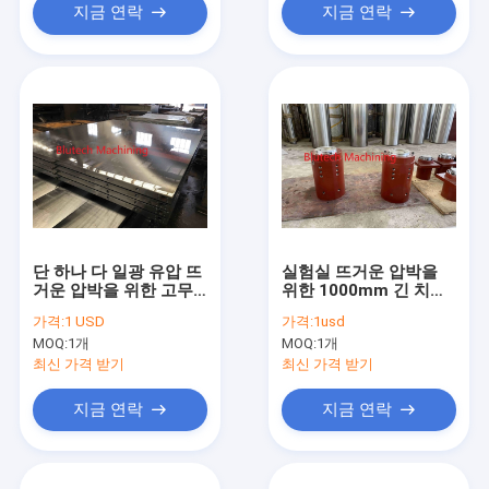
지금 연락
지금 연락
단 하나 다 일광 유압 뜨
실험실 뜨거운 압박을
거운 압박을 위한 고무
위한 1000mm 긴 치기
벨트 가열 플래튼
단 하나 임시 액압 실린
가격:
1 USD
가격:
1usd
더
MOQ:
1개
MOQ:
1개
최신 가격 받기
최신 가격 받기
지금 연락
지금 연락