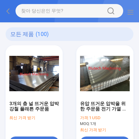
모든 제품
(100)
3개의 층 널 뜨거운 압박
유압 뜨거운 압박을 위
강철 플래튼 주문품
한 주문품 전기 가열 플
래튼
최신 가격 받기
가격:
1 USD
MOQ:
1개
최신 가격 받기