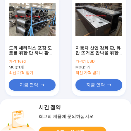
도와 세라믹스 포장 도
자동차 산업 강화 판, 유
로를 위한 단 하나 활동
압 뜨거운 압박을 위한
주문품 액압 실린더
강철 T 구멍 판
가격:
1usd
가격:
1 USD
MOQ:
1개
MOQ:
1개
최신 가격 받기
최신 가격 받기
지금 연락
지금 연락
시간 절약
최고의 제품에 문의하십시오.