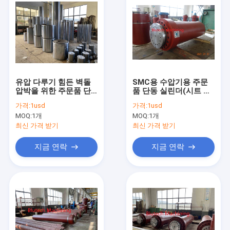
유압 다루기 힘든 벽돌
SMC용 수압기용 주문
압박을 위한 주문품 단
품 단동 실린더(시트 성
하나 활동 실린더
형 컴파운드)
가격:
1usd
가격:
1usd
MOQ:
1개
MOQ:
1개
최신 가격 받기
최신 가격 받기
지금 연락
지금 연락
집
제품
회사 소개