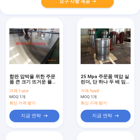
요구 사항 제공
합판 압박을 위한 주문
25 Mpa 주문품 액압 실
품 큰 크기 뜨거운 플래
린더, 단 하나 두 배 임시
튼
액압 실린더
가격:
1 ucs
가격:
1usd
MOQ:
1개
MOQ:
1개
최신 가격 받기
최신 가격 받기
지금 연락
지금 연락